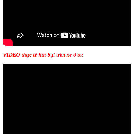
VIDEO thực tế hút bụi trên xe ô tô
: