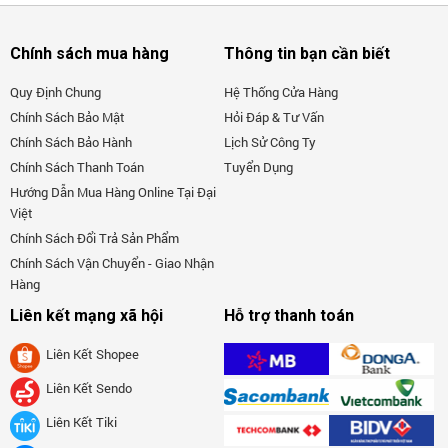
Chính sách mua hàng
Thông tin bạn cần biết
Quy Định Chung
Hệ Thống Cửa Hàng
Chính Sách Bảo Mật
Hỏi Đáp & Tư Vấn
Chính Sách Bảo Hành
Lịch Sử Công Ty
Chính Sách Thanh Toán
Tuyển Dụng
Hướng Dẫn Mua Hàng Online Tại Đại
6. Vệ sinh được mọi vị trí, ngóc ngách trong Gia Đình,
Việt
Chung Cư, Khách Sạn, Biệt Thự, Villa.
Chính Sách Đổi Trả Sản Phẩm
Chính Sách Vận Chuyển - Giao Nhận
Cũng nhờ thiết kế nhiều loại đầu hút chuyên dụng: đầu
Hàng
hút sàn, đầu hút thảm, đầu hút khe, chổi xoay, đầu hút
Liên kết mạng xã hội
Hỗ trợ thanh toán
nệm, sofa (có vòi hút uốn cong và tổng chiều dài ống hút
Liên Kết Shopee
hơn
(4 mét)
giúp tiếp cận với những khu vực khó khăn
nhất)... mà người dùng có thể linh hoạt sử dụng vệ sinh
Liên Kết Sendo
bất kể vị trí nào trong căn hộ.
Liên Kết Tiki