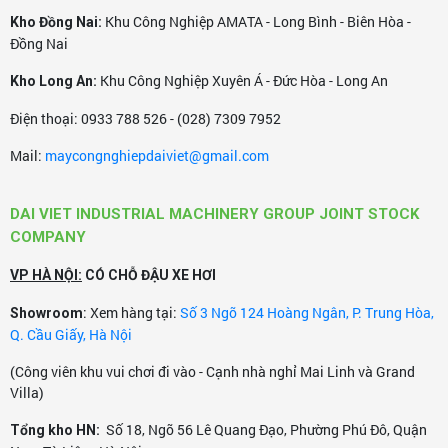
Khu Công Nghiệp AMATA - Long Bình - Biên Hòa -
Kho Đồng Nai:
Đồng Nai
Khu Công Nghiệp Xuyên Á - Đức Hòa - Long An
Kho Long An:
Điện thoại: 0933 788 526 - (028) 7309 7952
Mail:
maycongnghiepdaiviet@gmail.com
8. Sử dụng được cho mọi lứa tuổi.
Điều khiển đơn giản, di chuyển nhẹ nhàng, có thể sử dụng
DAI VIET INDUSTRIAL MACHINERY GROUP JOINT STOCK
bất cứ khi nào và bất cứ vị trí nào miễn là có ổ cắm điện.
COMPANY
Chính vì thế bất cứ thành viên nào trong gia đình bạn
VP HÀ NỘI:
CÓ CHỖ ĐẬU XE HƠI
cũng có thể sử dụng máy hút bụi để vệ sinh và dọn dẹp,
: Xem hàng tại:
Số 3 Ngõ 124 Hoàng Ngân, P. Trung Hòa,
Showroom
kể cả người già và trẻ nhỏ.
Q. Cầu Giấy, Hà Nội
(Công viên khu vui chơi đi vào - Cạnh nhà nghỉ Mai Linh và Grand
Villa)
Số 18, Ngõ 56 Lê Quang Đạo, Phường Phú Đô, Quận
Tổng kho HN: