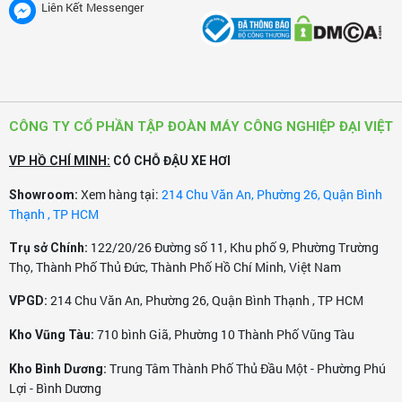
Liên Kết Messenger
Hiệu quả làm sạch nhờ đó cao hơn, rút ngắn thời gian vệ
sinh và giảm công sức cho việc dọn dẹp.
7. Nhỏ gọn, dễ di chuyển (được trang bị 4 bánh xoay 360
CÔNG TY CỔ PHẦN TẬP ĐOÀN MÁY CÔNG NGHIỆP ĐẠI VIỆT
độ).
VP HỒ CHÍ MINH:
CÓ CHỖ ĐẬU XE HƠI
Ngoài việc tránh phải chuẩn bị lỉnh kỉnh các thứ cần thiết
cho việc vệ sinh, máy hút bụi với thiết kế tương đối nhỏ
Xem hàng tại:
214 Chu Văn An, Phường 26, Quận Bình
Showroom:
Thạnh , TP HCM
gọn kết hợp với bánh xe, tay xách tiện di chuyển giúp
người dùng sử dụng đơn giản hơn, nhẹ nhàng hơn khi lên
122/20/26 Đường số 11, Khu phố 9, Phường Trường
Trụ sở Chính:
xuống các tầng lầu và việc cất giữ cũng tiện lợi hơn.
Thọ, Thành Phố Thủ Đức, Thành Phố Hồ Chí Minh, Việt Nam
214 Chu Văn An, Phường 26, Quận Bình Thạnh , TP HCM
VPGD:
710 bình Giã, Phường 10 Thành Phố Vũng Tàu
Kho Vũng Tàu:
Trung Tâm Thành Phố Thủ Đầu Một - Phường Phú
Kho Bình Dương:
Lợi - Bình Dương