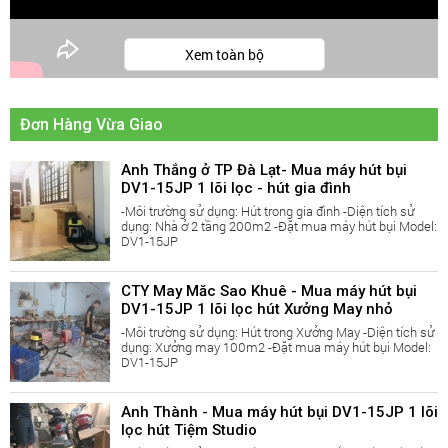
Xem toàn bộ
► Điểm qua những lợi ích khi sử dụng
máy hút bụi và
Đơn Hàng Vừa Giao
nước công nghiệp
DV1-15JP của Nhật trong gia đình:
Anh Thắng ở TP Đà Lạt- Mua máy hút bụi
DV1-15JP 1 lõi lọc - hút gia đình
1. Tiết kiệm thời gian và công sức vệ sinh, dọn dẹp nhà
-Môi trường sử dụng: Hút trong gia đình -Diện tích sử
cửa.
dụng: Nhà ở 2 tầng 200m2 -Đặt mua máy hút bụi Model:
DV1-15JP
Ưu điểm đầu tiên và dễ thấy nhất của máy hút bụi là giảm
đáng kể công sức và thời gian dọn dẹp cho người dùng.
CTY May Măc Sao Khuê - Mua máy hút bụi
DV1-15JP 1 lõi lọc hút Xưởng May nhỏ
Thay vì phải tốn thời gian cho việc di chuyển đồ đạc rồi
-Môi trường sử dụng: Hút trong Xưởng May -Diện tích sử
dụng: Xưởng may 100m2 -Đặt mua máy hút bụi Model:
quét dọn tổng thể, sau đó lau chùi sạch sẽ và sắp xếp lại
DV1-15JP
mọi thứ như lúc đầu thì với máy hút bụi người dùng chỉ
cần cắm điện và di chuyển máy tới mọi ngóc ngách để hút
Anh Thành - Mua máy hút bụi DV1-15JP 1 lõi
lọc hút Tiệm Studio
sạch bụi bẩn trong căn phòng.