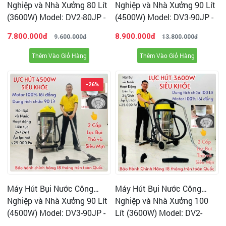
Nghiệp và Nhà Xưởng 80 Lít
Nghiệp và Nhà Xưởng 90 Lít
(3600W) Model: DV2-80JP -
(4500W) Model: DV3-90JP -
[2 Lõi Lọc HEPA]
[1 Lõi Lọc]
7.800.000đ
8.900.000đ
9.600.000đ
13.800.000đ
Thêm Vào Giỏ Hàng
Thêm Vào Giỏ Hàng
Vì vậy, chọn máy hút bụi bạn sẽ yên tâm hơn khi vệ sinh
-26%
bất kể loại mặt sàn nào, vừa đảm bảo an toàn cho nội thất
căn hộ, lại vừa vệ sinh hiệu quả và nhanh gọn.
4. Siêu hút bụi và hút nước.
Các dòng máy hút bụi hiện tại cho gia đình trên thị trường
chỉ thiết kế để hút được bụi. Máy hút bụi DV1-15JP thiết
kế chuyên cho cả 2 chức năng: Hút bụi và hút nước
Máy Hút Bụi Nước Công
Máy Hút Bụi Nước Công
Chỉ cần gắn phụ kiện hút nước vào rồi đưa đến các vị trí
Nghiệp và Nhà Xưởng 90 Lít
Nghiệp và Nhà Xưởng 100
cần hút thì máy sẽ hút sạch và khô hoàn toàn khi nó đi
(4500W) Model: DV3-90JP -
Lít (3600W) Model: DV2-
qua
[2 Lõi Lọc HEPA]
100JP - [2 Lõi Lọc HEPA]