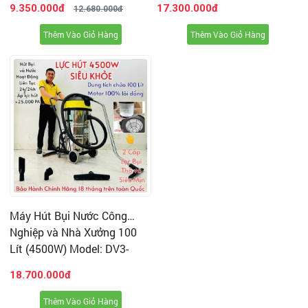
9.350.000đ
17.300.000đ
12.680.000đ
* Đây là
ưu điểm nổi bật
nhất mà các dòng máy cho gia
Thêm Vào Giỏ Hàng
Thêm Vào Giỏ Hàng
đình hiện tại không thể đáp ứng được như máy hút bụi và
nước DV1-15JP
Máy Hút Bụi Nước Công
Nghiệp và Nhà Xưởng 100
Lít (4500W) Model: DV3-
100JP - [2 Lõi Lọc HEPA]
5. Thời gian sử dụng của máy lên tới 24h mà không bị
18.700.000đ
ngắt như các máy hút thông thường.
Thêm Vào Giỏ Hàng