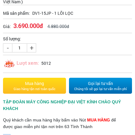
Việt Nam )
Mã sản phẩm:
DV1-15JP - 1 LÕI LỌC
3.690.000đ
Giá:
4.880.000đ
Số lượng:
-
+
Lượt xem:
5012
Mua hàng
Gọi lại tư vấn
Giao hàng tận nơi toàn quốc
Chúng tôi sẽ gọi lại tư vấn miễn phí
TẬP ĐOÀN MÁY CÔNG NGHIỆP ĐẠI VIỆT KÍNH CHÀO QUÝ
KHÁCH
Quý khách cần mua hàng hãy bấm vào Nút
MUA HÀNG
để
được giao miễn phí tận nơi trên 63 Tỉnh Thành