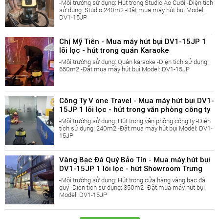
-Môi trường sử dụng: Hút trong Studio Áo Cưới -Diện tích
sử dụng: Studio 240m2 -Đặt mua máy hút bụi Model:
DV1-15JP
Chị Mỹ Tiên - Mua máy hút bụi DV1-15JP 1
lõi lọc - hút trong quán Karaoke
-Môi trường sử dụng: Quán karaoke -Diện tích sử dụng:
650m2 -Đặt mua máy hút bụi Model: DV1-15JP
Công Ty V one Travel - Mua máy hút bụi DV1-
15JP 1 lõi lọc - hút trong văn phòng công ty
-Môi trường sử dụng: Hút trong văn phòng công ty -Diện
tích sử dụng: 240m2 -Đặt mua máy hút bụi Model: DV1-
15JP
Vàng Bạc Đá Quý Bảo Tín - Mua máy hút bụi
2. Có thể vệ sinh bất kỳ lúc nào cần thiết mà ko cần chuẩn
DV1-15JP 1 lõi lọc - hút Showroom Trưng
Bày
bị trước.
-Môi trường sử dụng: Hút trong cửa hàng vàng bạc đá
quý -Diện tích sử dụng: 350m2 -Đặt mua máy hút bụi
Model: DV1-15JP
Nếu bạn vệ sinh nhà cửa theo những cách thông thường
thì bạn sẽ cần chuẩn bị: giẻ lau khô, giẻ lau ướt, nước, xô