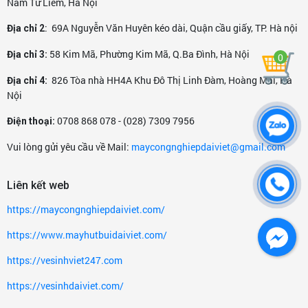
Nam Từ Liêm, Hà Nội
: 69A Nguyễn Văn Huyên kéo dài, Quận cầu giấy, TP. Hà nội
Địa chỉ 2
58 Kim Mã, Phường Kim Mã, Q.Ba Đình, Hà Nội
Địa chỉ 3:
0
826 Tòa nhà HH4A Khu Đô Thị Linh Đàm, Hoàng Mai, Hà
Địa chỉ 4:
Nội
0708 868 078 - (028) 7309 7956
Điện thoại:
Lưu ý với trẻ nhỏ sử dụng máy hút bụi cần ở độ tuổi nhận
Vui lòng gửi yêu cầu về Mail:
maycongnghiepdaiviet@gmail.com
thức tốt để sử dụng an toàn các thiết bị điện (khoảng 10
tuổi trở lên) đồng thời người lớn nên hướng dẫn và giám
Liên kết web
sát cách trẻ sử dụng trong những lần đầu tiên để đảm bảo
dùng máy đúng cách và an toàn.
https://maycongnghiepdaiviet.com/
9. Tốt hơn cho sức khỏe gia đình, nhất là khi có trẻ nhỏ.
https://www.mayhutbuidaiviet.com/
https://vesinhviet247.com
Vệ sinh theo cách thông thường có thể khiến bụi bẩn bị
thổi tứ tung và quyện vào không khí, và bạn sẽ hít phải
https://vesinhdaiviet.com/
không ít lượng bụi đó. Điều này thật tai hại cho những