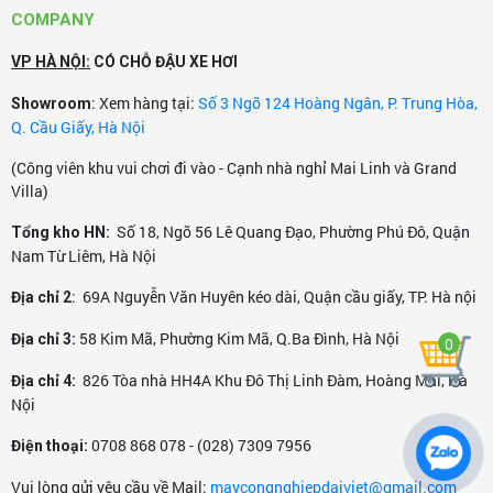
COMPANY
VP HÀ NỘI:
CÓ CHỖ ĐẬU XE HƠI
: Xem hàng tại:
Số 3 Ngõ 124 Hoàng Ngân, P. Trung Hòa,
Showroom
Q. Cầu Giấy, Hà Nội
(Công viên khu vui chơi đi vào - Cạnh nhà nghỉ Mai Linh và Grand
Villa)
Số 18, Ngõ 56 Lê Quang Đạo, Phường Phú Đô, Quận
Tổng kho HN:
Nam Từ Liêm, Hà Nội
: 69A Nguyễn Văn Huyên kéo dài, Quận cầu giấy, TP. Hà nội
Địa chỉ 2
58 Kim Mã, Phường Kim Mã, Q.Ba Đình, Hà Nội
Địa chỉ 3:
0
826 Tòa nhà HH4A Khu Đô Thị Linh Đàm, Hoàng Mai, Hà
Địa chỉ 4:
Nội
0708 868 078 - (028) 7309 7956
Điện thoại:
Vui lòng gửi yêu cầu về Mail:
maycongnghiepdaiviet@gmail.com