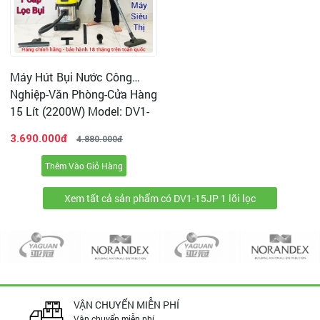
Máy Hút Bụi Nước Công
Nghiệp-Văn Phòng-Cửa Hàng
15 Lít (2200W) Model: DV1-
15JP - [1 Lõi Lọc ]
3.690.000đ
4.880.000đ
Thêm Vào Giỏ Hàng
Xem tất cả sản phẩm có DV1-15JP 1 lõi lọc
VẬN CHUYỂN MIỄN PHÍ
Vận chuyển miễn phí