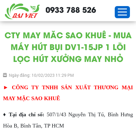
0933 788 526
CTY MAY MĂC SAO KHUÊ - MUA
MÁY HÚT BỤI DV1-15JP 1 LÕI
LỌC HÚT XƯỞNG MAY NHỎ
Ngày đăng: 10/02/2023 11:29 PM
► CÔNG TY TNHH SẢN XUẤT THƯƠNG MẠI
MAY MẶC SAO KHUÊ
♦ Tại địa chỉ số:
507/1/43 Nguyễn Thị Tú, Bình Hưng
Hòa B, Bình Tân, TP HCM