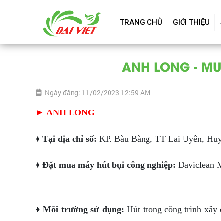
TRANG CHỦ
GIỚI THIỆU
ANH LONG - MUA
Ngày đăng: 11/02/2023 12:59 AM
► ANH LONG
♦ Tại địa chỉ số:
KP. Bàu Bàng, TT Lai Uyên, Hu
♦ Đặt mua máy hút bụi công nghiệp:
Daviclean M
♦ Môi trường sử dụng:
Hút trong công trình xây 