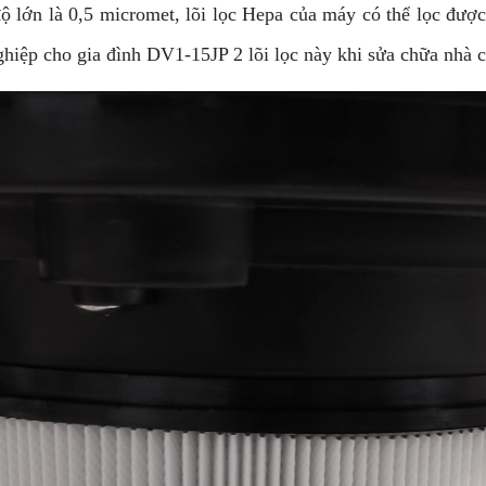
 độ lớn là 0,5 micromet, lõi lọc Hepa của máy có thể lọc đư
ghiệp cho gia đình DV1-15JP 2 lõi lọc này khi sửa chữa nhà 