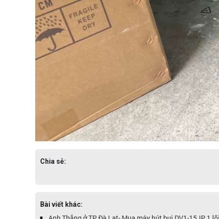
Chia sẻ:
Bài viết khác:
Anh Thắng ở TP Đà Lạt- Mua máy hút bụi DV1-15JP 1 lõi 