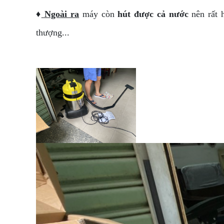
♦
Ngoài ra
máy còn
hút được cả nước
nên rất h
thượng...