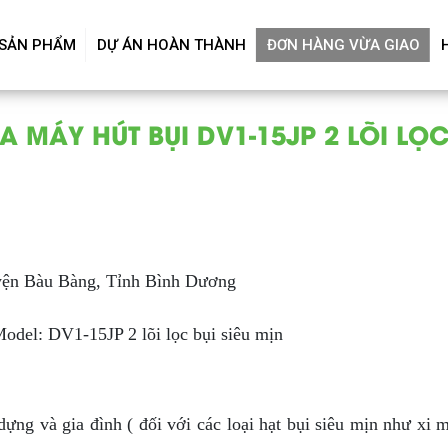
SẢN PHẨM
DỰ ÁN HOÀN THÀNH
ĐƠN HÀNG VỪA GIAO
 MÁY HÚT BỤI DV1-15JP 2 LÕI LỌC
yện Bàu Bàng, Tỉnh Bình Dương
odel: DV1-15JP 2 lõi lọc bụi siêu mịn
dựng và gia đình ( đối với các loại hạt bụi siêu mịn như x