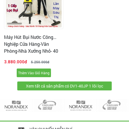
Máy Hút Bụi Nước Công
Nghiệp Cửa Hàng-Văn
Phòng-Nhà Xưởng Nhỏ- 40
Lít (2200W) Model: DV1-
3.880.000đ
5.250.000đ
40JP - [1 Lõi Lọc]
Thêm Vào Giỏ Hàng
Xem tất cả sản phẩm có DV1-40JP 1 lõi lọc