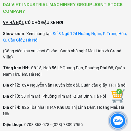
DAI VIET INDUSTRIAL MACHINERY GROUP JOINT STOCK
COMPANY
VP HÀ NỘI:
CÓ CHỖ ĐẬU XE HƠI
: Xem hàng tại:
Số 3 Ngõ 124 Hoàng Ngân, P. Trung Hòa,
Showroom
Q. Cầu Giấy, Hà Nội
(Công viên khu vui chơi đi vào - Cạnh nhà nghỉ Mai Linh và Grand
Villa)
Số 18, Ngõ 56 Lê Quang Đạo, Phường Phú Đô, Quận
Tổng kho HN:
Nam Từ Liêm, Hà Nội
: 69A Nguyễn Văn Huyên kéo dài, Quận cầu giấy, TP. Hà nội
Địa chỉ 2
0
58 Kim Mã, Phường Kim Mã, Q.Ba Đình, Hà Nội
Địa chỉ 3:
826 Tòa nhà HH4A Khu Đô Thị Linh Đàm, Hoàng Mai, Hà
Địa chỉ 4:
Nội
0708 868 078 - (028) 7309 7956
Điện thoại: