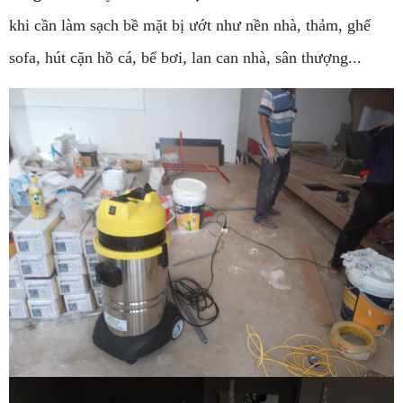
khi cần làm sạch bề mặt bị ướt như nền nhà, thảm, ghế
sofa, hút cặn hồ cá, bể bơi, lan can nhà, sân thượng...