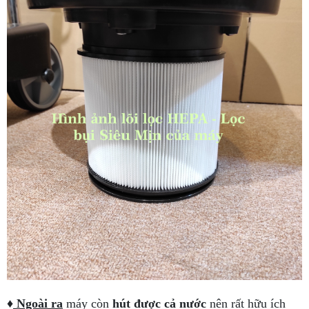
♦
Ngoài ra
máy còn
hút được cả nước
nên rất hữu ích