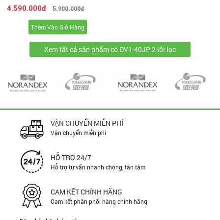
Lít (2200W) Model: DV1-
4.590.000đ
5.900.000đ
40JP - [2 Lõi Lọc - HEPA]
Thêm Vào Giỏ Hàng
Xem tất cả sản phẩm có DV1-40JP 2 lõi lọc
VẬN CHUYỂN MIỄN PHÍ
Vận chuyển miễn phí
HỖ TRỢ 24/7
Hỗ trợ tư vấn nhanh chóng, tân tâm
CAM KẾT CHÍNH HÃNG
Cam kết phân phối hàng chính hãng