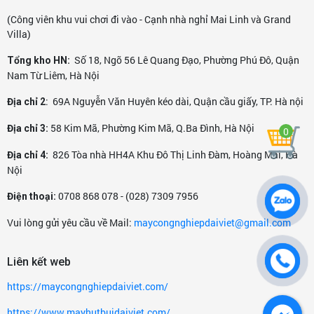
VIDEO HÚT BỤI VÀ NƯỚC TRÊN THẢM BI-A,
(Công viên khu vui chơi đi vào - Cạnh nhà nghỉ Mai Linh và Grand
PHÒNG GYM, YOGA
Villa)
Số 18, Ngõ 56 Lê Quang Đạo, Phường Phú Đô, Quận
Tổng kho HN:
Nam Từ Liêm, Hà Nội
: 69A Nguyễn Văn Huyên kéo dài, Quận cầu giấy, TP. Hà nội
Địa chỉ 2
58 Kim Mã, Phường Kim Mã, Q.Ba Đình, Hà Nội
Địa chỉ 3:
0
826 Tòa nhà HH4A Khu Đô Thị Linh Đàm, Hoàng Mai, Hà
Địa chỉ 4:
Nội
0708 868 078 - (028) 7309 7956
Điện thoại:
Vui lòng gửi yêu cầu về Mail:
maycongnghiepdaiviet@gmail.com
Liên kết web
https://maycongnghiepdaiviet.com/
https://www.mayhutbuidaiviet.com/