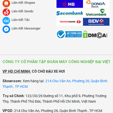
Liên Kết Shopee
Liên Kết Sendo
♦ Các dòng sản phẩm mang thương hiệu Nhật Bản
DAVI
Liên Kết Tiki
CLEAN
có công suất từ
1800W - 4500W
phục vụ cho tất
cả các môi trường xử lý bụi nước công nghiệp từ Gia
Liên Kết Messenger
Đình, Văn Phòng cho đến các Nhà Xưởng, Xí Nghiệp...
trên toàn lãnh thổ Việt Nam.
Một trong những model đang được khá nhiều người tiêu
dùng quan tâm hiện nay chính là
máy hút bụi công
CÔNG TY CỔ PHẦN TẬP ĐOÀN MÁY CÔNG NGHIỆP ĐẠI VIỆT
nghiệp DaviClean DV2-80JP :
VP HỒ CHÍ MINH:
CÓ CHỖ ĐẬU XE HƠI
Xem hàng tại:
214 Chu Văn An, Phường 26, Quận Bình
Showroom:
VIDEO SỬ DỤNG COMBO MÁY CHÀ SÀN VÀ
Thạnh , TP HCM
HÚT BỤI TỔNG VỆ SINH SAU XÂY DỰNG:
122/20/26 Đường số 11, Khu phố 9, Phường Trường
Trụ sở Chính:
Thọ, Thành Phố Thủ Đức, Thành Phố Hồ Chí Minh, Việt Nam
214 Chu Văn An, Phường 26, Quận Bình Thạnh , TP HCM
VPGD: