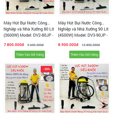
Máy Hút Bụi Nước Công
Máy Hút Bụi Nước Công
Nghiệp và Nhà Xưởng 80 Lít
Nghiệp và Nhà Xưởng 90 Lít
(3600W) Model: DV2-80JP -
(4500W) Model: DV3-90JP -
[2 Lõi Lọc HEPA]
[1 Lõi Lọc]
7.800.000đ
8.900.000đ
9.600.000đ
13.800.000đ
Thêm Vào Giỏ Hàng
Thêm Vào Giỏ Hàng
-26%
Video hút Bụi trong Khe - Góc trên bề mặt Vật Dụng
và Chi Tiết Máy