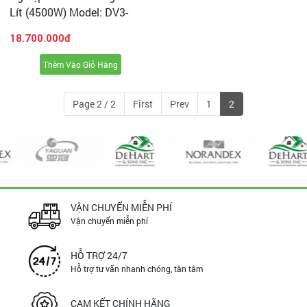
Video hút Bụi và Nước trên Thảm Văn Phòng - Thảm
Lít (4500W) Model: DV3-
Trang Trí - Thảm Cỏ
100JP - [2 Lõi Lọc HEPA]
18.700.000đ
Thêm Vào Giỏ Hàng
Page 2 / 2
First
Prev
1
2
VẬN CHUYỂN MIỄN PHÍ
Vận chuyển miễn phí
HỖ TRỢ 24/7
Hỗ trợ tư vấn nhanh chóng, tân tâm
CAM KẾT CHÍNH HÃNG