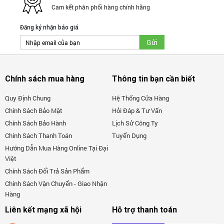
Cam kết phân phối hàng chính hãng
Đăng ký nhận báo giá
► 4 TIÊU CHÍ ĐÃ TẠO NÊN SỰ THÀNH CÔNG CỦA
CÁC TẬP ĐOÀN LỚN CỦA NHẬT BẢN
Chính sách mua hàng
Thông tin bạn cần biết
=>
Xem chi tiết hơn tại đây
<=
Quy Định Chung
Hệ Thống Cửa Hàng
Chính Sách Bảo Mật
Hỏi Đáp & Tư Vấn
Chính Sách Bảo Hành
Lịch Sử Công Ty
Chính Sách Thanh Toán
Tuyển Dụng
Hướng Dẫn Mua Hàng Online Tại Đại
Việt
Chính Sách Đổi Trả Sản Phẩm
Chính Sách Vận Chuyển - Giao Nhận
Hàng
Liên kết mạng xã hội
Hỗ trợ thanh toán