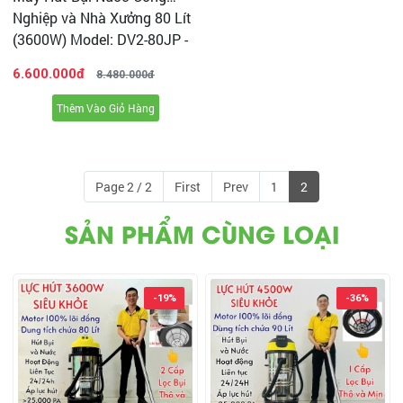
Nghiệp và Nhà Xưởng 80 Lít
(3600W) Model: DV2-80JP -
[1 Lõi Lọc]
6.600.000đ
8.480.000đ
Thêm Vào Giỏ Hàng
Page 2 / 2
First
Prev
1
2
SẢN PHẨM CÙNG LOẠI
Video hút Bụi và Nước trên Mặt Nền
-19%
-36%