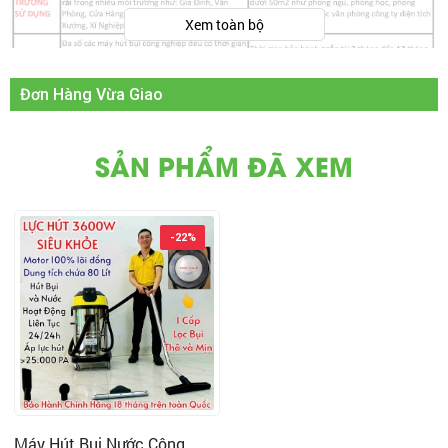
Xem toàn bộ
Đơn Hàng Vừa Giao
VIDEO SẢN PHẨM:
SẢN PHẨM ĐÃ XEM
Video Hút Bụi trên Nền Nhà Xưởng, Xí Nghiệp, Công
Trình Xây Dựng
-22%
Máy Hút Bụi Nước Công