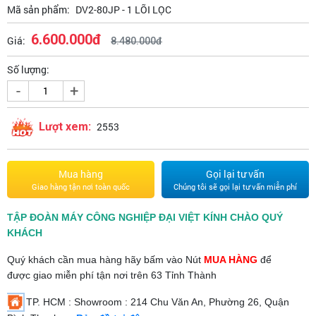
Mã sản phẩm:
DV2-80JP - 1 LÕI LỌC
6.600.000đ
Giá:
8.480.000đ
Số lượng:
-
+
Lượt xem:
2553
Mua hàng
Gọi lại tư vấn
Giao hàng tận nơi toàn quốc
Chúng tôi sẽ gọi lại tư vấn miễn phí
TẬP ĐOÀN MÁY CÔNG NGHIỆP ĐẠI VIỆT KÍNH CHÀO QUÝ
KHÁCH
Quý khách cần mua hàng hãy bấm vào Nút
MUA HÀNG
để
được giao miễn phí tận nơi trên 63 Tỉnh Thành
TP. HCM : Showroom : 214 Chu Văn An, Phường 26, Quận