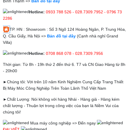
Bình Thạnh =>
Bản đồ tại đây
Hotline:
0933 788 526 - 028.7309.7952 - 0796 73
2286
TP. HN : Showroom : Số 3 Ngõ 124 Hoàng Ngân, P. Trung Hòa,
Q. Cầu Giấy, Hà Nội =>
Bản đồ tại đây
(Cạnh nhà nghỉ Grand
Villa)
Hotline:
0708 868 078 - 028.7309.7956
Thời gian: Từ 8h - 19h thứ 2 đến thứ 6. T7 và CN Giao Hàng từ 8h
- 20h00
►Chúng tôi: Với trên 10 năm Kinh Nghiệm Cung Cấp Trang Thiết
Bị Máy Móc Công Nghiệp Trên Toàn Lãnh Thổ Việt Nam
►Chất Lượng: Nói không với hàng Nhái - Hàng giả - Hàng kém
chất lượng - Thuận lợi trong công việc của bạn là Niềm Vui của
chúng tôi!
Mua máy công nghiệp => Đến ngay
ĐẠI VIỆT