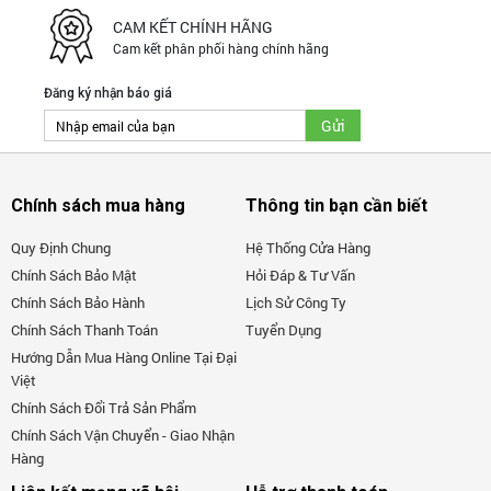
Chất lượng sản phẩm:
Doanh nghiệp sản xuất luôn
CAM KẾT CHÍNH HÃNG
đặt Uy tín, chất lượng sản phẩm lên hàng đầu,
Cam kết phân phối hàng chính hãng
không vì cạnh tranh giá cả, lợi nhuận mà làm giảm
đi yếu tố chất lượng mà từ lâu đã dày công tạo dựng
Đăng ký nhận báo giá
niềm tin ở người tiêu dùng
Yếu tố cầu toàn:
Nhằm tạo ra những sản phẩm tốt
nhất, người Nhật luôn đầu tư máy móc, trang thiết bị
Chính sách mua hàng
Thông tin bạn cần biết
sản xuất cũng như nguyên vật liệu, sản phẩm tốt
Quy Định Chung
Hệ Thống Cửa Hàng
nhất… Đó cũng chính là lý do vì sao những dòng
Chính Sách Bảo Mật
Hỏi Đáp & Tư Vấn
sản phẩm mang thương hiệu Nhật luôn có giá thành
Chính Sách Bảo Hành
Lịch Sử Công Ty
cao, tuy nhiên, người tiêu dùng lại có thể hoàn toàn
Chính Sách Thanh Toán
Tuyển Dụng
yên tâm khi lựa chọn những dòng sản phẩm này.
Hướng Dẫn Mua Hàng Online Tại Đại
Việt
Sự uy tín:
Sự uy tín là ý thức đã được người Nhật
Chính Sách Đổi Trả Sản Phẩm
Bản thấm nhuần trong nền giáo dục. Do đó, nếu có
Chính Sách Vận Chuyển - Giao Nhận
bất kỳ sai sót nào trong sản phẩm, họ sẵn sàng thu
Hàng
hồi, bồi thường và xin lỗi khách hàng. Cũng bởi