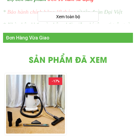
*
Bảo hành chính hãng 18 tháng
từ tập đoàn Đại Việt
Xem toàn bộ
* Nhà nhập khẩu và phân phối miễn phí tận nơi trên toàn
bộ 63 tỉnh thành.
Đơn Hàng Vừa Giao
► Có thể bạn chưa biết? Sau đây là bảng so sánh
SẢN PHẨM ĐÃ XEM
đánh giá sự khác nhau giữa máy hút bụi công nghiệp
và máy hút bụi dân dụng giúp bạn tìm được sản phẩm
phù hợp hơn:
-17%