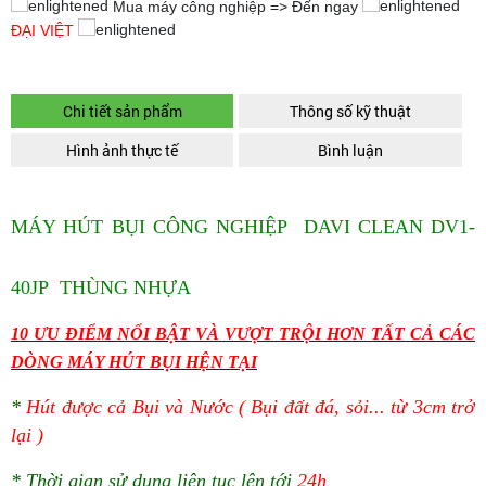
Mua máy công nghiệp => Đến ngay
ĐẠI VIỆT
Chi tiết sản phẩm
Thông số kỹ thuật
Hình ảnh thực tế
Bình luận
MÁY HÚT BỤI CÔNG NGHIỆP DAVI CLEAN DV1-
40JP THÙNG NHỰA
10 ƯU ĐIỂM NỔI BẬT VÀ VƯỢT TRỘI HƠN TẤT CẢ CÁC
DÒNG MÁY HÚT BỤI HỆN TẠI
*
Hút được cả Bụi và Nước ( Bụi đất đá, sỏi... từ 3cm trở
lại )
* Thời gian sử dụng liên tục lên tới
24h