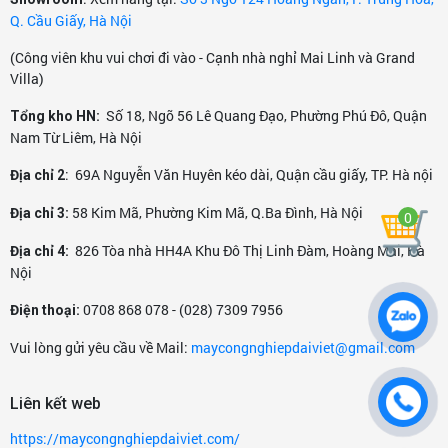
Q. Cầu Giấy, Hà Nội
(Công viên khu vui chơi đi vào - Cạnh nhà nghỉ Mai Linh và Grand
Villa)
Số 18, Ngõ 56 Lê Quang Đạo, Phường Phú Đô, Quận
Tổng kho HN:
Nam Từ Liêm, Hà Nội
: 69A Nguyễn Văn Huyên kéo dài, Quận cầu giấy, TP. Hà nội
Địa chỉ 2
58 Kim Mã, Phường Kim Mã, Q.Ba Đình, Hà Nội
Địa chỉ 3:
0
826 Tòa nhà HH4A Khu Đô Thị Linh Đàm, Hoàng Mai, Hà
Địa chỉ 4:
Nội
Cấu tạo motor 1 tầng cánh của máy hút bụi thông
0708 868 078 - (028) 7309 7956
Điện thoại:
thường
Vui lòng gửi yêu cầu về Mail:
maycongnghiepdaiviet@gmail.com
Liên kết web
https://maycongnghiepdaiviet.com/