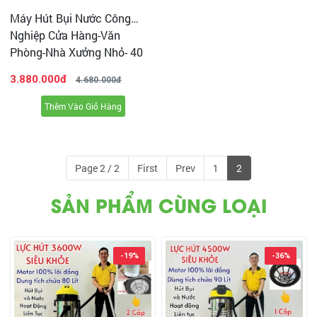
Máy Hút Bụi Nước Công
Nghiệp Cửa Hàng-Văn
Phòng-Nhà Xưởng Nhỏ- 40
Lít (2200W) Model: DV1-
3.880.000đ
4.680.000đ
40JP - [1 Lõi Lọc] (Thùng
Nhựa)
Thêm Vào Giỏ Hàng
Page 2 / 2
First
Prev
1
2
SẢN PHẨM CÙNG LOẠI
-19%
-36%