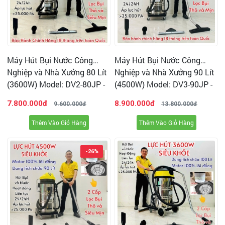
VIDEO SẢN PHẨM HÚT TRONG GIA ĐÌNH - VĂN
PHÒNG - NHÀ XƯỞNG:
Máy Hút Bụi Nước Công
Máy Hút Bụi Nước Công
Nghiệp và Nhà Xưởng 80 Lít
Nghiệp và Nhà Xưởng 90 Lít
(3600W) Model: DV2-80JP -
(4500W) Model: DV3-90JP -
[2 Lõi Lọc HEPA]
[1 Lõi Lọc]
7.800.000đ
8.900.000đ
9.600.000đ
13.800.000đ
Thêm Vào Giỏ Hàng
Thêm Vào Giỏ Hàng
-26%
VIDEO HÚT BỤI VÀ NƯỚC TRÊN THẢM BI-A,