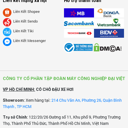
Liên kết mạng xã hội
Hỗ trợ thanh toán
điều này mà nhiều khách hàng hài lòng, tin tưởng và
thấy có sự trách nhiệm của người tạo ra sản phẩm
Liên Kết Shopee
đối với người tiêu dùng.
Liên Kết Sendo
Vì sức khoẻ cộng đồng:
Không chỉ phục vụ nhu cầu
Liên Kết Tiki
khách hàng các nước mà những sản phẩm đến từ
Liên Kết Messenger
Nhật bản còn đáp ứng được nhu cầu của chính cộng
đồng người Nhật. Do đó, các doanh nghiệp Nhật
luôn hướng đến sức khỏe người tiêu dùng và cho ra
các sản phẩm chất lượng, an toàn.
♦ Bởi chính những lý do đó mà Tập Đoàn Máy Công
CÔNG TY CỔ PHẦN TẬP ĐOÀN MÁY CÔNG NGHIỆP ĐẠI VIỆT
Nghiệp Đại Việt chúng tôi đưa về dòng sản phẩm máy hút
VP HỒ CHÍ MINH:
CÓ CHỖ ĐẬU XE HƠI
bụi và hút nước công nghiệp
DAVI CLEAN
mang thương
Xem hàng tại:
214 Chu Văn An, Phường 26, Quận Bình
hiệu thuần Việt áp dụng trên công nghê dây truyền tiến
Showroom:
Thạnh , TP HCM
tiến nhất đến từ Nhật Bản
122/20/26 Đường số 11, Khu phố 9, Phường Trường
Trụ sở Chính:
♦ Các dòng sản phẩm mang thương hiệu từ Nhật
Thọ, Thành Phố Thủ Đức, Thành Phố Hồ Chí Minh, Việt Nam
Bản
DAVI CLEAN
có công suất từ
1800W -