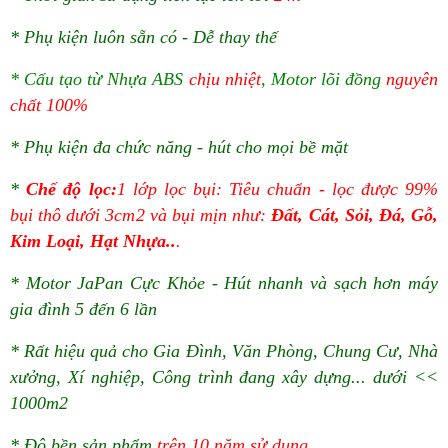
* Phụ kiện luôn sẵn có - Dễ thay thế
* Cấu tạo từ Nhựa ABS
chịu nhiệt
, Motor lõi đồng
nguyên
chất 100%
* Phụ kiện đa chức năng - hút cho mọi bề mặt
*
Chế độ lọc:
1 lớp lọc bụi: Tiêu chuẩn - lọc được 99%
bụi thô dưới 3cm2 và bụi mịn như:
Đất, Cát, Sỏi, Đá, Gỗ,
Kim Loại, Hạt Nhựa..
.
* Motor JaPan Cực Khỏe - Hút nhanh và sạch hơn máy
gia đình 5 đến 6 lần
* Rất hiệu quả cho Gia Đình, Văn Phòng, Chung Cư, Nhà
xưởng, Xí nghiệp, Công trình đang xây dựng... dưới <<
1000m2
* Độ bền sản phẩm
trên 10 năm sử dụng