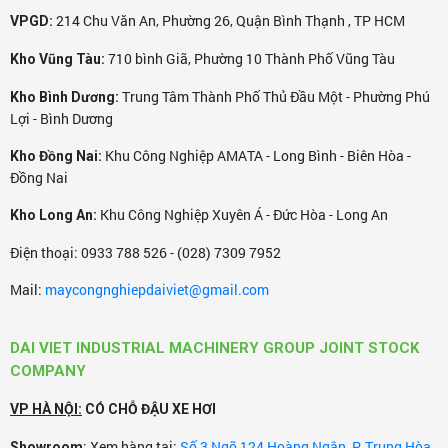
214 Chu Văn An, Phường 26, Quận Bình Thạnh , TP HCM
VPGD:
4500W
phục vụ cho tất cả các môi trường xử lý bụi nước
công nghiệp từ Gia Đình, Văn Phòng cho đến các Nhà
710 bình Giã, Phường 10 Thành Phố Vũng Tàu
Kho Vũng Tàu:
Xưởng, Xí Nghiệp... trên toàn lãnh thổ Việt Nam.
Trung Tâm Thành Phố Thủ Đầu Một - Phường Phú
Kho Bình Dương:
Một trong những model đang được khá nhiều người tiêu
Lợi - Bình Dương
dùng quan tâm hiện nay chính là
máy hút bụi công
Khu Công Nghiệp AMATA - Long Bình - Biên Hòa -
Kho Đồng Nai:
nghiệp DaviClean DV1-40JP Thùng nhựa:
Đồng Nai
Khu Công Nghiệp Xuyên Á - Đức Hòa - Long An
Kho Long An:
Điện thoại: 0933 788 526 - (028) 7309 7952
Sự khác nhau cốt lõi giữa motor máy hút bụi gia đình và
Mail:
maycongnghiepdaiviet@gmail.com
máy motor máy hút bụi công nghiệp - lý giải vì sao máy
hút bụi công nghiệp lại khỏe đến thế:
DAI VIET INDUSTRIAL MACHINERY GROUP JOINT STOCK
COMPANY
VP HÀ NỘI:
CÓ CHỖ ĐẬU XE HƠI
: Xem hàng tại:
Số 3 Ngõ 124 Hoàng Ngân, P. Trung Hòa,
Showroom