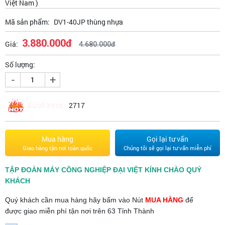
Việt Nam )
Mã sản phẩm:
DV1-40JP thùng nhựa
3.880.000đ
Giá:
4.680.000đ
Số lượng:
-
+
Lượt xem:
2717
Mua hàng
Gọi lại tư vấn
Giao hàng tận nơi toàn quốc
Chúng tôi sẽ gọi lại tư vấn miễn phí
TẬP ĐOÀN MÁY CÔNG NGHIỆP ĐẠI VIỆT KÍNH CHÀO QUÝ
KHÁCH
Quý khách cần mua hàng hãy bấm vào Nút
MUA HÀNG
để
được giao miễn phí tận nơi trên 63 Tỉnh Thành