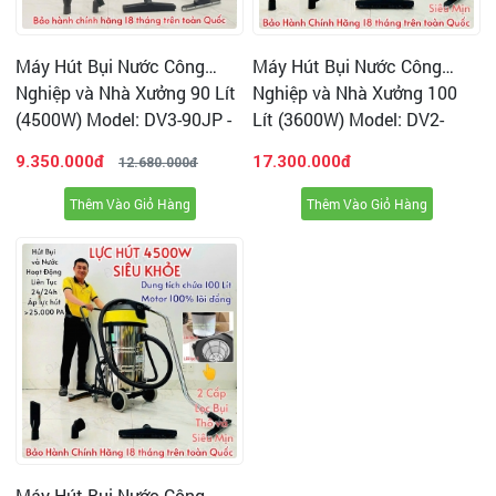
PHÒNG GYM, YOGA
Máy Hút Bụi Nước Công
Máy Hút Bụi Nước Công
Nghiệp và Nhà Xưởng 90 Lít
Nghiệp và Nhà Xưởng 100
(4500W) Model: DV3-90JP -
Lít (3600W) Model: DV2-
[2 Lõi Lọc HEPA]
100JP - [2 Lõi Lọc HEPA]
9.350.000đ
17.300.000đ
12.680.000đ
Thêm Vào Giỏ Hàng
Thêm Vào Giỏ Hàng
♦ Nền kinh tế đất nước ngày càng phát phiển thì nhu cầu
sử dụng các sản phẩm máy móc thiết bị công nghiệp hiện
Máy Hút Bụi Nước Công